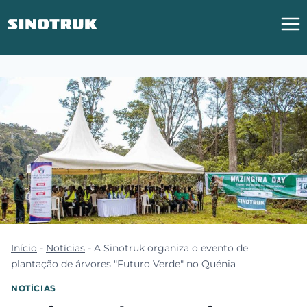
Saltar
para
o
conteúdo
Início
-
Notícias
-
A Sinotruk organiza o evento de
plantação de árvores "Futuro Verde" no Quénia
NOTÍCIAS