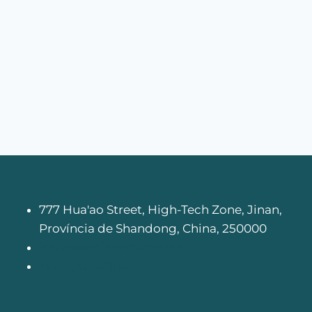
777 Hua'ao Street, High-Tech Zone, Jinan,
Província de Shandong, China, 250000
info@camionhowo.com
+8618205413661