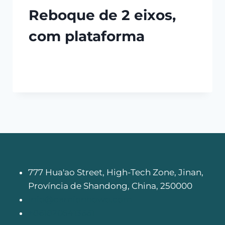
Reboque de 2 eixos,
com plataforma
777 Hua'ao Street, High-Tech Zone, Jinan,
Província de Shandong, China, 250000
info@camionhowo.com
+8618205413661