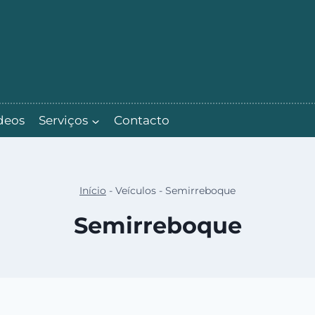
deos
Serviços
Contacto
Início
-
Veículos
-
Semirreboque
Semirreboque