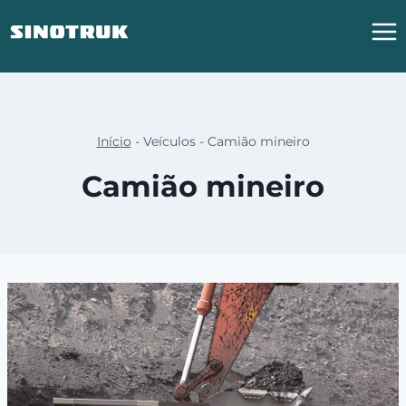
Saltar
para
o
conteúdo
Início
-
Veículos
-
Camião mineiro
Camião mineiro