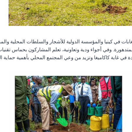
 من 700 مشارك من دائرة الغابات في كينيا والمؤسسة الدولية للأشجار والسلطات ا
 المتدهورة. وفي أجواء ودية وتعاونية، تعلم المشاركون بحماس تق