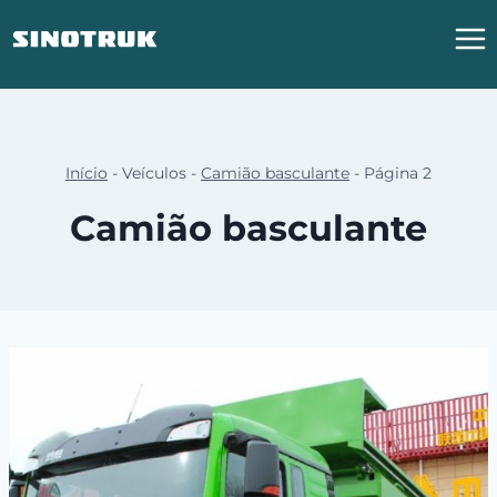
Saltar
para
o
conteúdo
Início
-
Veículos
-
Camião basculante
-
Página 2
Camião basculante