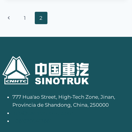
Navegação
Página
1
2
na
anterior
página
777 Hua'ao Street, High-Tech Zone, Jinan,
Província de Shandong, China, 250000
info@camionhowo.com
+8618205413661