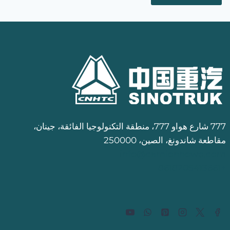
777 شارع هواو 777، منطقة التكنولوجيا الفائقة، جينان،
مقاطعة شاندونغ، الصين، 250000
info@camionhowo.com
+8618205413661