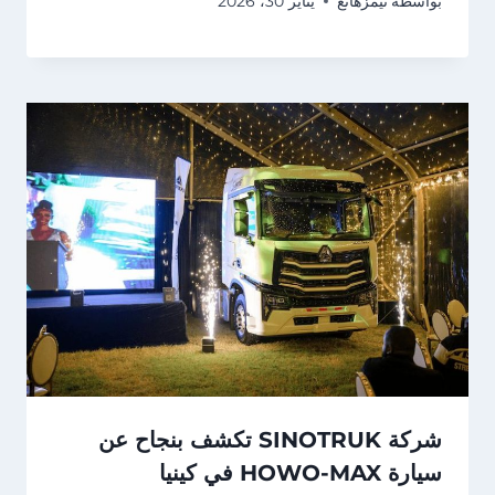
بواسطة
تيمزهانغ
يناير 30، 2026
شركة SINOTRUK تكشف بنجاح عن
سيارة HOWO-MAX في كينيا