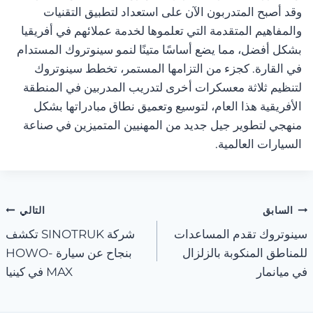
وقد أصبح المتدربون الآن على استعداد لتطبيق التقنيات
والمفاهيم المتقدمة التي تعلموها لخدمة عملائهم في أفريقيا
بشكل أفضل، مما يضع أساسًا متينًا لنمو سينوتروك المستدام
في القارة. كجزء من التزامها المستمر، تخطط سينوتروك
لتنظيم ثلاثة معسكرات أخرى لتدريب المدربين في المنطقة
الأفريقية هذا العام، لتوسيع وتعميق نطاق مبادراتها بشكل
منهجي لتطوير جيل جديد من المهنيين المتميزين في صناعة
السيارات العالمية.
تصفّح
السابق
التالي
سينوتروك تقدم المساعدات
شركة SINOTRUK تكشف
المقالات
للمناطق المنكوبة بالزلزال
بنجاح عن سيارة HOWO-
في ميانمار
MAX في كينيا