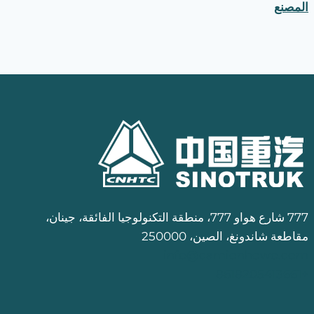
المصنع
777 شارع هواو 777، منطقة التكنولوجيا الفائقة، جينان،
مقاطعة شاندونغ، الصين، 250000
info@camionhowo.com
+8618205413661