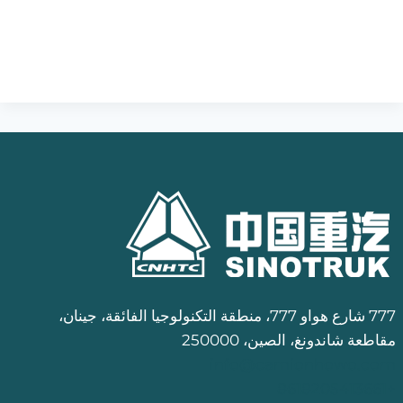
777 شارع هواو 777، منطقة التكنولوجيا الفائقة، جينان،
مقاطعة شاندونغ، الصين، 250000
info@camionhowo.com
+8618205413661