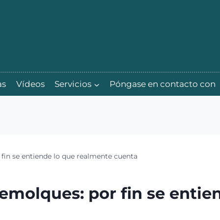
as
Vídeos
Servicios
Póngase en contacto con
fin se entiende lo que realmente cuenta
emolques: por fin se entie