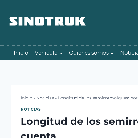
Ir
al
contenido
Inicio
Vehículo
Quiénes somos
Notici
Inicio
-
Noticias
-
Longitud de los semirremolques: por 
NOTICIAS
Longitud de los semirr
cuenta