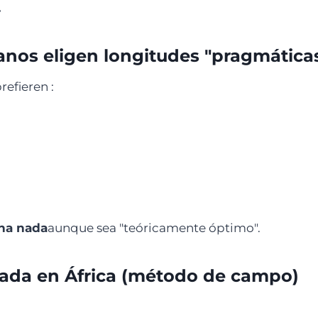
.
anos eligen longitudes "pragmática
refieren :
na nada
aunque sea "teóricamente óptimo".
uada en África (método de campo)