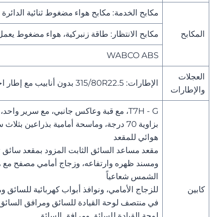
مكابح الخدمة: مكابح هواء مضغوط ثنائية الدائرة
المكابح
مكابح الانتظار: طاقة زنبركية، هواء مضغوط يعمل
WABCO ABS
العجلات
الإطارات: 315/80R22.5 بدون أنابيب مع إطار احتياطي واحد
والإطارات
T7H - G، مع قبة وعاكس جانبي، مع سرير واحد،
بزاوية 70 درجة، وماسحة أمامية بذراعين بث
هوائي للمقعد
مقعد مساعد السائق الثابت المزود بمقعد سائق ث
ومسند ظهره وارتفاعه، وزجاج أمامي مصفح مع ه
الشمس شعاعياً
كابين
للزجاج الأمامي، ونوافذ أبواب كهربائية للسائق 
في منتصف لوحة القيادة للسائق ومرافق السائ
لوحة القيادة للسائق ومرافق السائق,