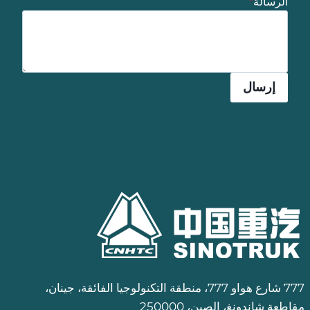
الرسالة
*
إرسال
777 شارع هواو 777، منطقة التكنولوجيا الفائقة، جينان،
مقاطعة شاندونغ، الصين، 250000