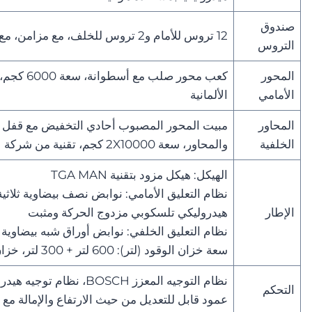
صندوق
12 تروس للأمام و2 تروس للخلف، مع مزامن، مع ترس زائد
التروس
المحور
الأمامي
الألمانية
المحاور
مبيت المحور المصبوب أحادي التخفيض مع قفل ت
الخلفية
والمحاور، سعة 2X10000 كجم، تقنية من شركة MAN الألمانية
الهيكل: هيكل مزود بتقنية TGA MAN
نظام التعليق الأمامي: نوابض نصف بيضاوية ثلا
الإطار
هيدروليكي تلسكوبي مزدوج الحركة ومثبت
نظام التعليق الخلفي: نوابض أوراق شبه بيضاوية من 12 
سعة خزان الوقود (لتر): 600 لتر + 300 لتر، خزان وقود قابل للقفل
نظام التوجيه المعزز BOSCH، 
التحكم
عمود قابل للتعديل من حيث الارتفاع والإمالة مع