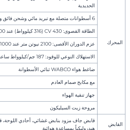
الحديدية
6 أسطوانات متصلة مع تبريد مائي وشحن فائق وتبريد داخلي
الطاقة القصوى: 430 CV (316 كيلوواط) عند 1900 دورة في الدقيقة
المحرك
عزم الدوران الأقصى: 2100 نيوتن متر عند 1000 ~ 1400 دورة في الدقيقة
الاستهلاك النوعي للوقود: 187 جم/كيلوواط ساعة
ضاغط هواء WABCO ثنائي الأسطوانة
مع مكابح صمام العادم
جهاز تنقية الهواء
مروحة زيت السيليكون
القابض
هيدروليكياً بمساعدة هوائية