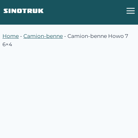
Aller
au
contenu
Home
-
Camion-benne
-
Camion-benne Howo 7
6×4